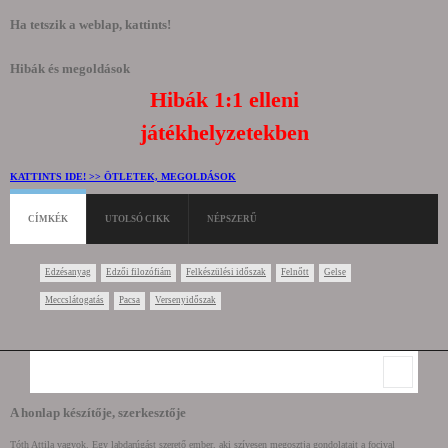
Ha tetszik a weblap, kattints!
Hibák és megoldások
Hibák 1:1 elleni
játékhelyzetekben
KATTINTS IDE! >> ÖTLETEK, MEGOLDÁSOK
CÍMKÉK
UTOLSÓ CIKK
NÉPSZERŰ
Edzésanyag
Edzői filozófiám
Felkészülési időszak
Felnőtt
Gelse
Meccslátogatás
Pacsa
Versenyidőszak
Keresés
Keresés űrlap
A honlap készítője, szerkesztője
Tóth Attila vagyok. Egy labdarúgást szerető ember, aki szívesen megosztja gondolatait a focival