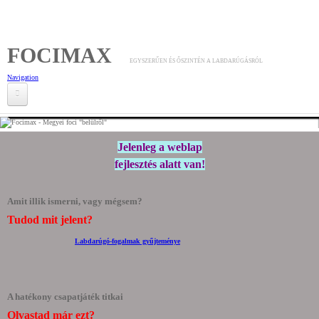
Ugrás a tartalomra
FOCIMAX
EGYSZERŰEN ÉS ŐSZINTÉN A LABDARÚGÁSRÓL
Navigation
Címlap
Jelenleg a weblap
Blogjaim
fejlesztés alatt van!
Gyakorlatok
Amit illik ismerni, vagy mégsem?
Edzésvázlatok
Tudod mit jelent?
Labdarúgó-fogalmak gyűjteménye
A hatékony csapatjáték titkai
Olvastad már ezt?