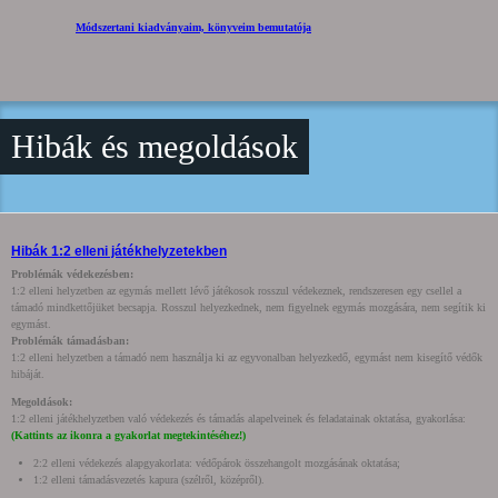
Módszertani kiadványaim, könyveim bemutatója
Hibák és megoldások
Hibák 1:2 elleni játékhelyzetekben
Problémák védekezésben:
1:2 elleni helyzetben az egymás mellett lévő játékosok rosszul védekeznek, rendszeresen egy csellel a
támadó mindkettőjüket becsapja. Rosszul helyezkednek, nem figyelnek egymás mozgására, nem segítik ki
egymást.
Problémák támadásban:
1:2 elleni helyzetben a támadó nem használja ki az egyvonalban helyezkedő, egymást nem kisegítő védők
hibáját.
Megoldások:
1:2 elleni játékhelyzetben való védekezés és támadás alapelveinek és feladatainak oktatása, gyakorlása:
(Kattints az ikonra a gyakorlat megtekintéséhez!)
2:2 elleni védekezés alapgyakorlata: védőpárok összehangolt mozgásának oktatása;
1:2 elleni támadásvezetés kapura (szélről, középről).